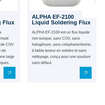
ALPHA EF-2100
g Flux
Liquid Soldering Flux
x
ALPHA EF-2100 est un flux liquide
rmulé
non toxique, sans COV, sans
s de COV
halogénure, sans colophane/résine,
e de
à faible teneur en solides et sans
une large
nettoyage, conçu pour une soudure
iques.
sans défaut.