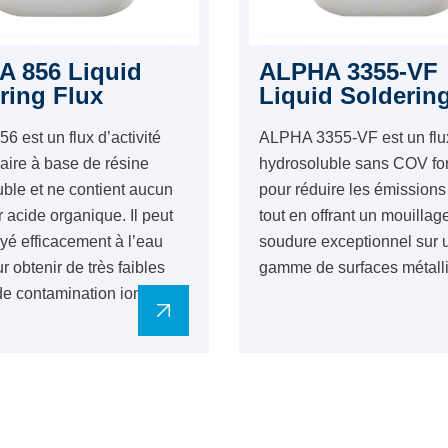
 856 Liquid
ALPHA 3355-VF
ring Flux
Liquid Solderin
 est un flux d’activité
ALPHA 3355-VF est un flu
aire à base de résine
hydrosoluble sans COV fo
ble et ne contient aucun
pour réduire les émission
r acide organique. Il peut
tout en offrant un mouillag
oyé efficacement à l’eau
soudure exceptionnel sur 
r obtenir de très faibles
gamme de surfaces métall
de contamination ionique