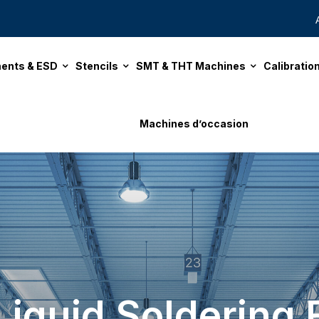
ents & ESD
Stencils
SMT & THT Machines
Calibrati
Machines d’occasion
iquid Soldering 