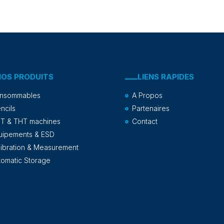
NOS PRODUITS
LIENS RAPIDES
nsommables
A Propos
ncils
Partenaires
T & THT machines
Contact
uipements & ESD
libration & Measurement
tomatic Storage