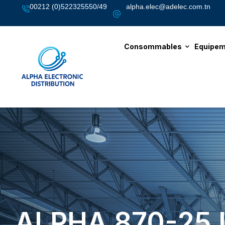
00212 (0)522325550/49
alpha.elec@adelec.com.tn
Consommables
Equipem
ALPHA 870-25 L