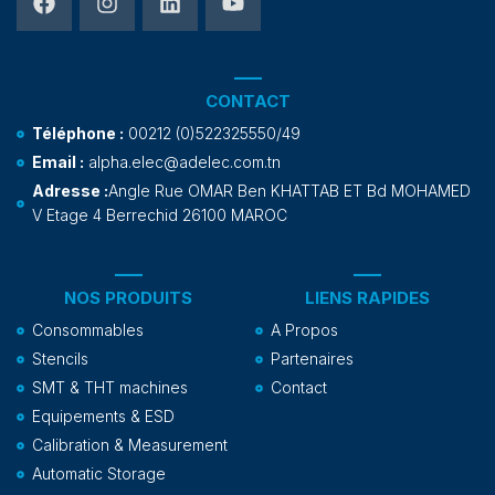
CONTACT
Téléphone :
00212 (0)522325550/49
Email :
alpha.elec@adelec.com.tn
Adresse :
Angle Rue OMAR Ben KHATTAB ET Bd MOHAMED
V Etage 4 Berrechid 26100 MAROC
NOS PRODUITS
LIENS RAPIDES
Consommables
A Propos
Stencils
Partenaires
SMT & THT machines
Contact
Equipements & ESD
Calibration & Measurement
Automatic Storage