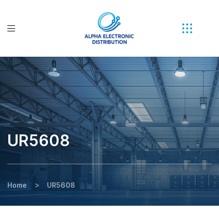
UR5608
>
Home
UR5608