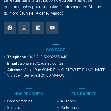
Le leader dans la distribution d’équipements et de
consommables pour l’industrie électronique en Afrique
du Nord (Tunisie, Algérie, Maroc).
CONTACT
Téléphone :
00212 (0)522325550/49
Email :
alpha.elec@adelec.com.tn
Adresse :
Angle Rue OMAR Ben KHATTAB ET Bd MOHAMED
V Etage 4 Berrechid 26100 MAROC
NOS PRODUITS
LIENS RAPIDES
Consommables
A Propos
Stencils
Partenaires