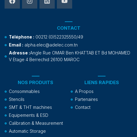
CONTACT
Téléphone :
00212 (0)522325550/49
Email :
alpha.elec@adelec.com.tn
Adresse :
Angle Rue OMAR Ben KHATTAB ET Bd MOHAMED
V Etage 4 Berrechid 26100 MAROC
NOS PRODUITS
LIENS RAPIDES
Consommables
A Propos
Stencils
Partenaires
SMT & THT machines
Contact
Equipements & ESD
Calibration & Measurement
Automatic Storage