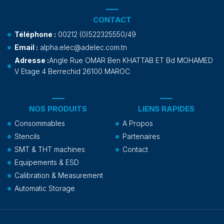
CONTACT
Téléphone :
00212 (0)522325550/49
Email :
alpha.elec@adelec.com.tn
Adresse :
Angle Rue OMAR Ben KHATTAB ET Bd MOHAMED
V Etage 4 Berrechid 26100 MAROC
NOS PRODUITS
LIENS RAPIDES
Consommables
A Propos
Stencils
Partenaires
SMT & THT machines
Contact
Equipements & ESD
Calibration & Measurement
Automatic Storage