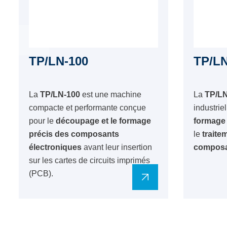
TP/LN-100
TP/LN
La
TP/LN-100
est une machine
La
TP/LN
compacte et performante conçue
industrie
pour le
découpage et le formage
formage
précis des composants
le
traite
électroniques
avant leur insertion
composa
sur les cartes de circuits imprimés
(PCB).