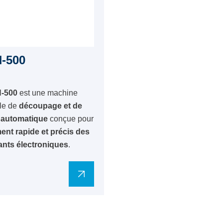
-500
-500
est une machine
lle de
découpage et de
 automatique
conçue pour
ment rapide et précis des
nts électroniques
.