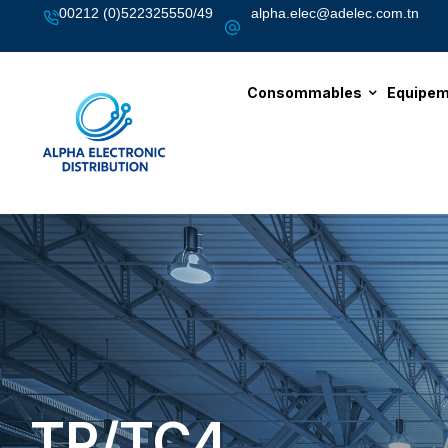
00212 (0)522325550/49
alpha.elec@adelec.com.tn
Consommables
Equipem
TP/TC4