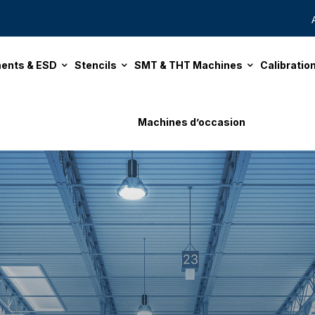
ents & ESD
Stencils
SMT & THT Machines
Calibrati
Machines d’occasion