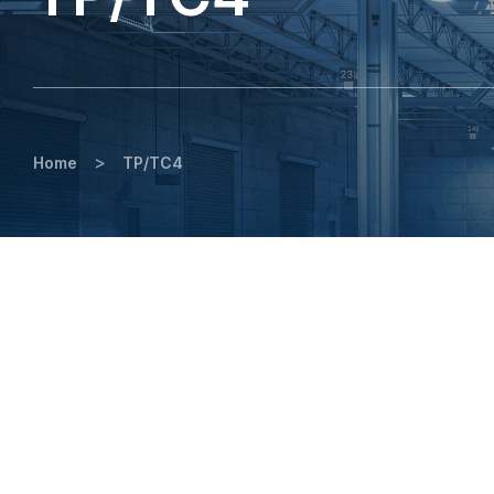
>
Home
TP/TC4