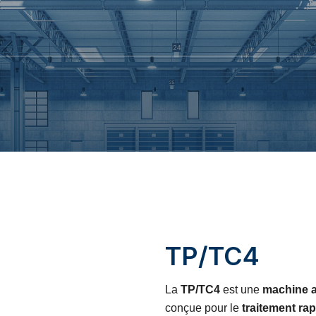
TP/TC4
La
TP/TC4
est une
machine a
conçue pour le
traitement ra