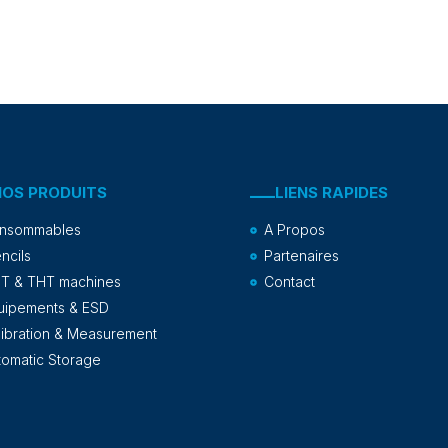
NOS PRODUITS
LIENS RAPIDES
nsommables
A Propos
ncils
Partenaires
T & THT machines
Contact
uipements & ESD
libration & Measurement
tomatic Storage