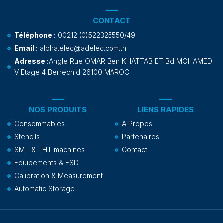
CONTACT
Téléphone :
00212 (0)522325550/49
Email :
alpha.elec@adelec.com.tn
Adresse :
Angle Rue OMAR Ben KHATTAB ET Bd MOHAMED
V Etage 4 Berrechid 26100 MAROC
NOS PRODUITS
LIENS RAPIDES
Consommables
A Propos
Stencils
Partenaires
SMT & THT machines
Contact
Equipements & ESD
Calibration & Measurement
Automatic Storage