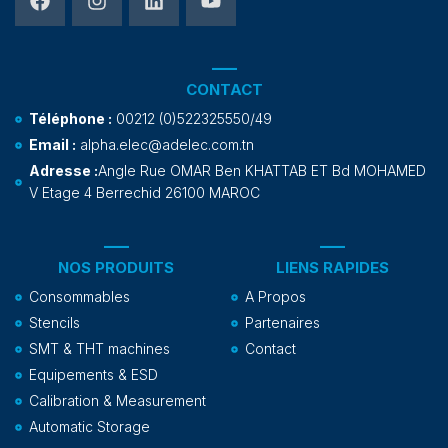
CONTACT
Téléphone :
00212 (0)522325550/49
Email :
alpha.elec@adelec.com.tn
Adresse :
Angle Rue OMAR Ben KHATTAB ET Bd MOHAMED
V Etage 4 Berrechid 26100 MAROC
NOS PRODUITS
LIENS RAPIDES
Consommables
A Propos
Stencils
Partenaires
SMT & THT machines
Contact
Equipements & ESD
Calibration & Measurement
Automatic Storage