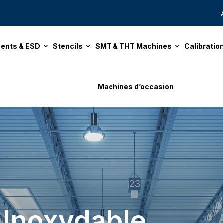
ents & ESD
Stencils
SMT & THT Machines
Calibrati
Machines d’occasion
 Inoxydable