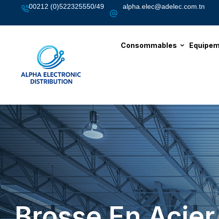
00212 (0)522325550/49
alpha.elec@adelec.com.tn
Consommables
Equipem
Brosse En Acier