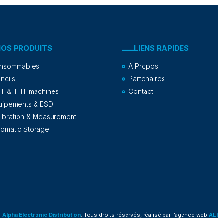
NOS PRODUITS
LIENS RAPIDES
nsommables
A Propos
ncils
Partenaires
T & THT machines
Contact
uipements & ESD
libration & Measurement
tomatic Storage
5
Alpha Electronic Distribution
. Tous droits réservés, réalisé par l’agence web
AL